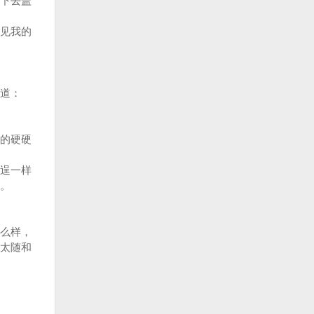
下去盖
见我的
道：
的硬硬
逞一样
。
么样，
太随和