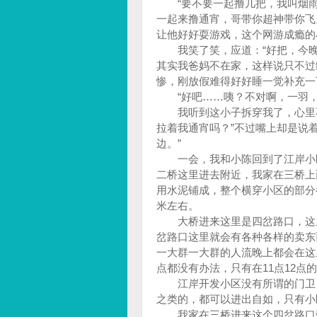
“要不要一起撸几把，我叫烟雨
一起来撸通宵，哥带你超神带你飞
让他好好耍游戏，这个网游成瘾的
我笑了笑，应道：“好把，今晚
其实我爸妈不在家，这样说只不过
惨，刚放假难得好好睡一觉补充一
“好吧……咦？不对啊，一羽，
我听到这小子拆穿我了，心里不
拉着我通宵吗？”不过嘴上却是说
边。”
一会，我和小陈回到了江岸小区
二桥这里进去附近，我家在三桥上
用水泥铺成，整个横穿小区的部分
米左右。
大桥进来这里是四岔路口，这里
岔路口这里就会有各种各样的卖东
一大群一大群的人流晚上都会在这
点都没有办法，只有在11点12
江岸开发小区没有所谓的门卫，
之类的，都可以进出自如，只有小
我家在三桥进来这个四岔路口旁