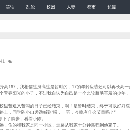
笑话
乱伦
校园
人妻
都市
长篇
:41
高167，我相信这身高这是暂时的，17的年龄应该还可以再长高一
个青春阳光的小子，不过我自认为自己是一个比较腼腆害羞的少年，
里苦逼又苦闷的日子已经结束，啊！是暂时结束，终于可以好好缓
路上，同学陈小山远远喊到“喂，一羽，今晚有什么节目吗？”
停下了脚步，看着小陈。
，住的和我家是同一小区，走路从我家十分钟路程到他家了。