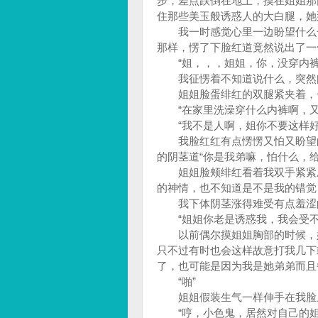
步，差点跌倒在地上，摸在姐姐那
住那些美玉般诱惑人的大白腿，她
我一时感觉心里一边盼望什么一
那样，愣了下脸红道竟然说出了一
“姐，，，姐姐，你，没穿内裤
我征愣着不知道说什么，突然间
姐姐脸蛋绯红的双腿紧夹着，一
“在家里洗澡穿什么内裤啊，又
“我不是人啊，姐你不要这样好
我脸红红有点愣愣又怕又盼望的
的阴茎道“你是我弟嘛，怕什么，
姐姐脸颊绯红看着我双手紧紧压
的神情，也不知道是不是我的错觉
我下体阴茎涨得难受有点羞涩
“姐姐你老是诱惑我，我会受不
以前偶尔摸姐姐胸部的时候，姐
只不过有时也会这样故意打我几下
了，也可能是因为我是她弟弟而且
“啪”
姐姐假装生气一样伸手在我脸
“哼，小色鬼，居然对自己的姐