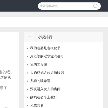
小说排行
我的老婆是老板秘书
用老婆的淫水滋润岳母
我的丈母娘
点的吧，
大奶妈妈之旅游历险记
这是我
儿媳的骚嫩逼
缓了，
深夜进入女儿的房间
姨妈在公车上被奸
兄弟共妻