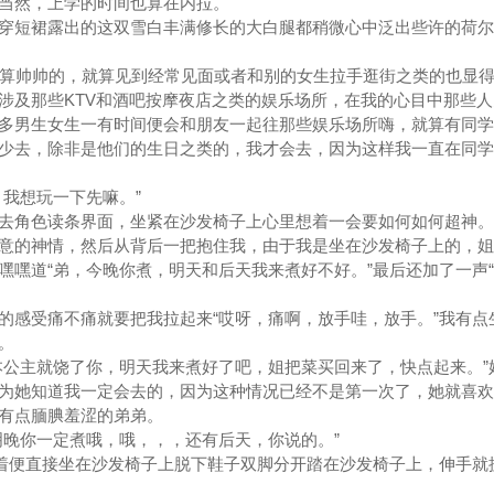
当然，上学的时间也算在内拉。
短裙露出的这双雪白丰满修长的大白腿都稍微心中泛出些许的荷尔
算帅帅的，就算见到经常见面或者和别的女生拉手逛街之类的也显得
涉及那些KTV和酒吧按摩夜店之类的娱乐场所，在我的心目中那些人
多男生女生一有时间便会和朋友一起往那些娱乐场所嗨，就算有同学
少去，除非是他们的生日之类的，我才会去，因为这样我一直在同学
我想玩一下先嘛。”
角色读条界面，坐紧在沙发椅子上心里想着一会要如何如何超神。
的神情，然后从背后一把抱住我，由于我是坐在沙发椅子上的，姐
嘿嘿道“弟，今晚你煮，明天和后天我来煮好不好。”最后还加了一声
感受痛不痛就要把我拉起来“哎呀，痛啊，放手哇，放手。”我有点
。
公主就饶了你，明天我来煮好了吧，姐把菜买回来了，快点起来。”
为她知道我一定会去的，因为这种情况已经不是第一次了，她就喜欢
有点腼腆羞涩的弟弟。
晚你一定煮哦，哦，，，还有后天，你说的。”
着便直接坐在沙发椅子上脱下鞋子双脚分开踏在沙发椅子上，伸手就