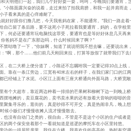
和天明他们一起，我们几个好好耍一耍，呵呵，今晚我们要通宵，
。”小陈面露兴奋的说着，走过来拍了拍我肩膀，和我一起并肩而走
小子看来真的是心痒难耐了。
就好好跟你们撸几把，今天我爸妈在家，不能通宵。”我们一路走着
给自己留了条后路，要不这死小子死拉着我要通宵，妈的，在学校里
下，何必还要通宵玩电脑找这罪受，要通宵也是等好好休息几天再来
你爸妈不是在广东那边吗，什么时候回来了啊？”
禁咕噜了一下，“你妹啊，知道了就说明我不想去嘛，还要说出来
着：“啊，那个……他们前几天刚回来拉，打算等放假了就带我们下去
，在二大桥上便分道了，小陈还不忘嘱咐我一定要记得10点上线，
面。靠在一条江旁边，江宽有40米左右的样子，在我们家门口的江
都已经铺上了水泥。小区江上面有三座大桥通向外面马路，大桥宽敞
有个大超市，靠近两边种着一排排的芒果树和柳树下边一到晚上桥
西摆地摊的，卖豆腐花的，卖书卖水果的还有放着大音响的嘭嘭的音
里聚集寻乐的，逛街的，真是吵得不可开交，真是热闹非凡，晚上想
点的时候小贩们才慢慢收摊人流才慢慢散去。
也没有自动门之类的，很自由，不管是不是这个小区的住户或者是
区的两个保安坐着那个一看就知道是巡逻的摩托车在小区里转悠。
边的一排居民房里，我住在六楼，我喜欢住的高高的，热时有空调