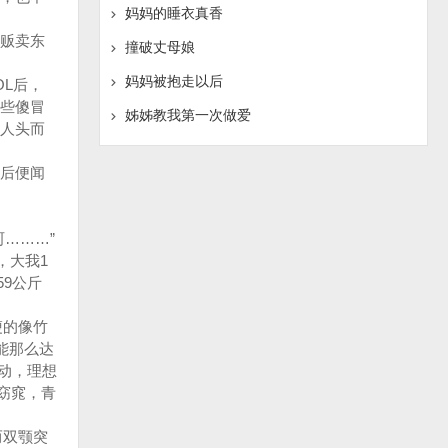
妈妈的睡衣真香
贩卖东
撞破丈母娘
妈妈被抱走以后
L后，
些傻冒
姊姊教我第一次做爱
人头而
后便闻
………”
，大我1
59公斤
瘦的像竹
能那么达
浮动，理想
满窈窕，青
而双颚突