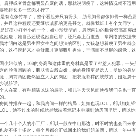
、肩胛或者骨盘都明显凸露的话，那就说明瘦了，这种情况就不适用
要吃得长多一些肉才行了。
真是有点像竹竿了，整个看起来只有骨头，肋骨胸骨都像排骨一样凸
，并且这种程度还要继续减肥的更是甚之。就像我班上有个女同学，1
来也是好瘦小好弱小的一个，娇小玲珑型的，肩膀两边的肋骨都高高突
说她瘦，她自己还硬说她自己胖，还死命上百度查，拿网络的数据来
我才明白这是男生跟女生之间想法的区别，女孩总想着瘦了男生就会
的，这样摸起来才会舒服才更能吸引男生，丰满而不显胖的感觉，这
小妞似的，169的身高和这体重的身材真是看了都惹人犯罪，一头
秀的脸蛋圆圆的，肌肤雪白般白嫩，她的身段更是诱人，曼妙的身材
腿，胸前两团傲然挺立大大的肉团，把衣服都撑的鼓鼓的，姐姐属于
少说脏话。
人在家，有种相濡以沫的感觉，和几乎天天见面使得我们关系一直
的。
间并排在一起，和我房间一样的格局，姐姐也玩LOL，所以姐姐经
LOL，她不过来的时候就是我端着笔记本电脑到她房间里玩，所以她
个几十个人的小工厂，所以一般在中山那边，时不时的也会回来家
也差不多十多次，每个月都会汇钱回来给我们姐弟俩，所以一年中有9