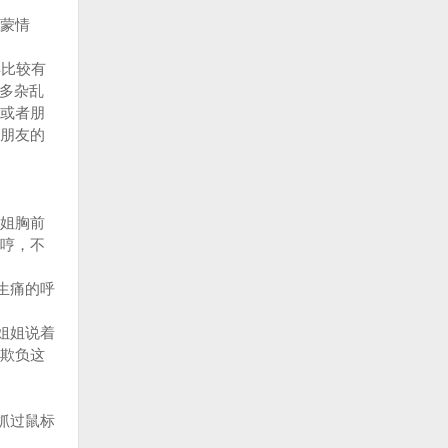
蒙情
比较有
多杂乱
或者朋
朋友的
姐胸前
“哼，不
生痛的呼
姐姐说着
欺负这
抓过鼠标