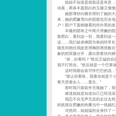
姐姐不知道是假装还是有意，还
动着，两条丰盈肌白的玉腿又慢慢
她那薄纱白睡衣滑到了她的大腿
来，她的肥嫩雪白的屁股也完全地
户！阴户下面稍微看到些许黑的发
丰隆的阴阜之中两片滑嫩的阴唇
胀肥白，看到这一切，我看到这一
这……我们姐弟俩因为爸妈经常长
随意间抱住我故意用胸部诱惑般在
象的把双腿分开，露出那蕾丝内裤
“弟，好看吗？”然后又猛的合拢
我不打死你。”然后就是一个巴掌
这时我都会装可怜巴巴的说，“
“谁让你看啦，我看你就是个小
整天想着女人……畜生。”
那时我只能装作无视她了，我知
难道姐姐是知道自己已经洗澡进
我忍不住无声无息的走过去然后
的抚摸在肥嫩的肉瓣当中一线嫣红
诧然间，姐姐猛的全身抖了一下