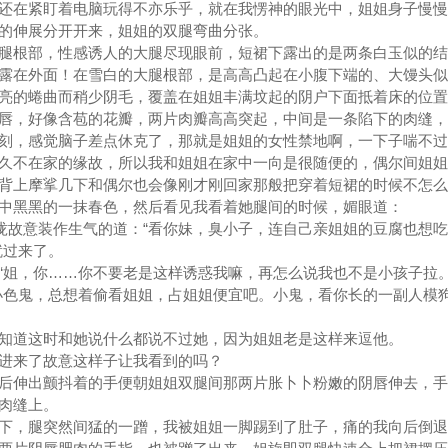
在紧盯着电脑玩得不亦乐乎，就在我愣神的眼光中，姐姐身子慢慢
的伸展分开开来，姐姐的双腿弯曲分张。
根部，性感诱人的大腿尽现眼前，短裙下露出的是两条白玉似的结
露在外面！在雪白的大腿根部，是高高凸起在小腹下端的、大馒头似
亮的蜷曲而稍少阴毛，覆盖在姐姐丰满坟起的阴户下面抵着床的位置
，好像含苞的花瓣，两片肉瓣高高突起，中间是一条陷下的肉缝，
刻，感觉脑子差点休克了，那就是姐姐的女性禁地啊，一下子喘不过
久不在家的缘故，所以我和姐姐在家中一向是很随便的，偶尔间姐姐
背上摩挲几下和偶尔也会像刚才刚回家那般把穿着短裙的时候不怎么
中黑黑的一抹春色，然后看见我看着她腿间的时候，媚眼道：
故意装作生气的道：“看你妹，臭小子，连自己亲姐姐的豆腐也想吃
就过来了。
姐，你……你不要老是这样诱惑我嘛，再怎么说我也不是小孩子拉。
色鬼，总想着偷看姐姐，占姐姐便宜吧。小鬼，看你长的一副人模
道这时和她说什么都说不过她，因为姐姐老是这样来逗他。
来了故意这样子让我看到的吗？
伸出颤抖着的手便朝姐姐双腿间那两片胀卜卜粉嫩的阴唇伸去，手
肉缝上。
，腿突然间猛的一蹭，我被姐姐一脚踢到了肚子，痛的我向后倒退