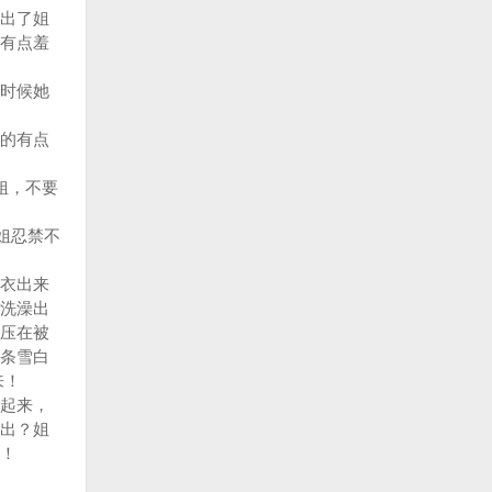
出了姐
有点羞
时候她
的有点
姐，不要
姐忍禁不
衣出来
洗澡出
压在被
条雪白
来！
起来，
出？姐
！