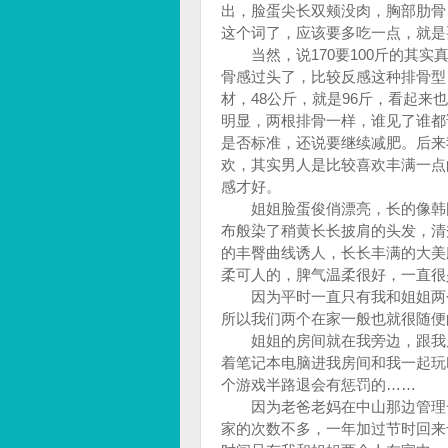
出，脸蛋尖长双颊没肉，胸部肋骨
这个词了，应该要多吃一点，就是
当然，说170要100斤的其实
骨感过头了，比较反感这种排骨型
材，48公斤，就是96斤，看起
明显，两根排骨一样，谁见了谁都
是否标准，还说要继续减肥。后来
欢，其实男人是比较喜欢丰满一点
感才好。
姐姐脸蛋俊俏漂亮，长的像韩国
布般染了稍黄长长披肩的头发，清
的丰臀曲线诱人，长长丰满的大美
柔可人的，脾气温柔很好，一直很
因为平时一直只有我和姐姐两个
所以我们两个在家一般也就很随便
姐姐的房间就在我旁边，跟我房
着笔记本电脑进我房间和我一起玩
个游戏半路退会有惩罚的……
因为老爸老妈在中山那边管理一
家的次数不多，一年加过节时回来