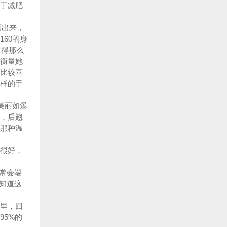
于减肥
露出来，
60的身
出得那么
衡量她
比较喜
样的手
美丽如瀑
，后翘
那种温
很好，
常会端
知道这
里，回
5%的