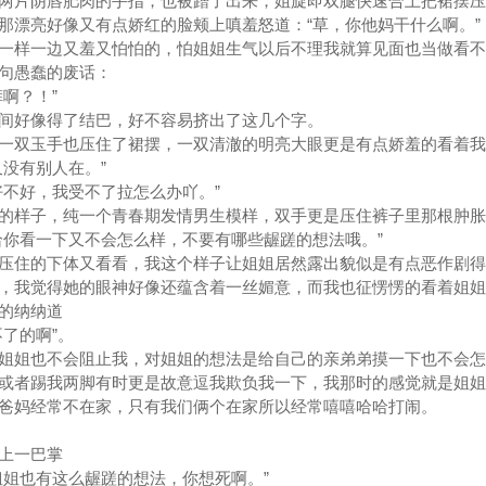
两片阴唇肥肉的手指，也被蹭了出来，姐旋即双腿快速合上把裙摆压
那漂亮好像又有点娇红的脸颊上嗔羞怒道：“草，你他妈干什么啊。”
样一边又羞又怕怕的，怕姐姐生气以后不理我就算见面也当做看不
句愚蠢的废话：
啊？！”
好像得了结巴，好不容易挤出了这几个字。
双玉手也压住了裙摆，一双清澈的明亮大眼更是有点娇羞的看着我
没有别人在。”
不好，我受不了拉怎么办吖。”
样子，纯一个青春期发情男生模样，双手更是压住裤子里那根肿胀
给你看一下又不会怎么样，不要有哪些龌蹉的想法哦。”
住的下体又看看，我这个样子让姐姐居然露出貌似是有点恶作剧得
，我觉得她的眼神好像还蕴含着一丝媚意，而我也征愣愣的看着姐姐
的纳纳道
了的啊”。
姐也不会阻止我，对姐姐的想法是给自己的亲弟弟摸一下也不会怎
或者踢我两脚有时更是故意逗我欺负我一下，我那时的感觉就是姐姐
爸妈经常不在家，只有我们俩个在家所以经常嘻嘻哈哈打闹。
上一巴掌
姐也有这么龌蹉的想法，你想死啊。”