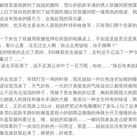
摆直接就撩到了姐姐的腰间，雪白的肌肤丰满的诱人双腿间那便露
上往下很自然的看到了姐浑圆性感白皙双腿间那一撮黑色的痕迹。我
说这有致命的吸引力，会激起我的荷尔蒙。
的，也没有太多在外人面前的矜持和收敛等，只有我们两个在家的
下夹住了双腿用双膝抵押在前面的电脑桌上，不知道是故意还是真
的，看什么看，没见过女人啊，快点去煮饭啦，你不饿啊？”
的惺惺的走出了房间，到5楼厨房去做饭了，走时还不忘说了一声“
赢过了……”
该去买彩票了，说不定真让你中了一百万呢，哈哈……”身后传来姐
去洗澡了。等我打完一局的时候，我见姐姐一件白色连衣短裙的睡
进浴室洗澡了，天气好热，一天的汗臭散发的气味连自己都觉得难闻
么干还有点湿湿的样子，用被子垫在胸前的位置，胸前那两团大肉团
出她傲人的身段和修长丰满的大腿，散发出一种女生特有的味道，两
床上，正趴在我床上玩Lol，姐姐把笔记本电脑搬到了床头上玩了起
雪白肌肤丰腴的粉腿弧度很小的朝两边微微的伸展分开又慢慢的合
丰盈双腿间看过去，咦，姐姐的双腿间……一瞬间我鼻血差点喷薄而
间我看到了一抹淡红的粉色一闪而过，那是……姐姐浴后没有穿内裤
迅速鼓胀起来了，硬硬的，好难受。