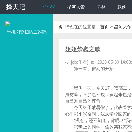
择天记
择天记
**小说
星河大帝
另类
武侠
您现在的位置是：
首页
>
星河大帝
手机浏览扫描二维码
姐姐禁恋之歌
[db:作者]
2026-05-30 14:03
第一章、假期的开始
我叫一羽，今天17，读高二，身
身材嘛，不胖也不瘦，看起来也是
自己对自己的评价。
今天终于放暑假了，代表着学校
心里那个兴奋啊，我从学校回家的
“没有，还不知道，你呢？”我
我班上的同学，住的离我家不远