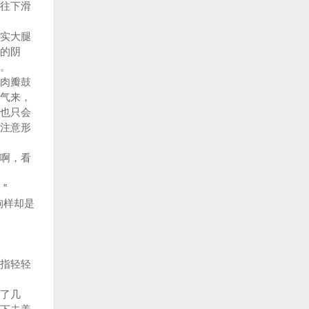
往下滑
实大腿
的阴
。
肉瓣鼓
气来，
也只会
注意形
啊，看
”
狗样却是
指轻轻
了几