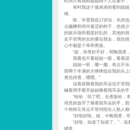
时间只有我和姐姐两个人在家中，
有时我这个做弟弟的看到姐姐穿
绪。
唉，毕竟我也17岁拉，长的也
点腼腆和些许羞涩的样子，也很少
的娱乐场所都是好乱的，其他的很
友不管男的女的要拉我去，我也很
心中都是个乖乖男孩。
“姐，你煮好不好，明晚我煮，
我看也不看姐姐一眼，看着进去
姐姐一听，嘴一翘，有点不乐意
那两个丰满的大咪咪抵在我的头上
煮也得煮，嘿嘿。”
说着就揪着我的耳朵也不管我的
喊着用手掰开姐姐揪着我耳朵的手
“哈哈，怕了吧，去煮饭哈，本
得意的放开了揪着我耳朵的手，因
个帅帅又有点不管对陌生人熟人都
“好啦好啦，姐，今晚我煮，明
“好啦，知道了知道了。”，说
键盘。