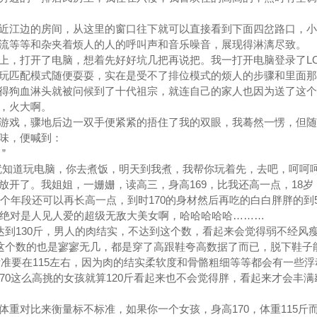
江边的房间，从这里的窗口往下就可以直接看到下面四岔路口，小
流等等和杂夹着烦人的人的呼叫声和音乐噪音，展现得淋漓尽致。
，打开了电脑，想着先好好坑几把再说把。我一打开电脑登录了LO
玩匹配模式随便耍耍，实在是受不了排位模式的烦人的步骤和里面那
得狗血淋头就被问候到了十代祖宗，就连自己的家人也因为送了这个
，火大啊。
戏，骤地后边一双手便紧紧的捂住了我的双眼，我蓦然一愣，但随
味，便喊到：
”
知道玩电脑，你去煮饭，明天到我煮，我帮你玩着先，去吧，呵呵呵
了。我姐姐，一姗姗，读高三，身高169，比我还高一点，18岁
这个年段还可以再长高一点，到时170的身材然后再吃的白白胖胖的到
，绝对是人见人爱的超级无敌大美女啊，哈哈哈哈哈………
到130斤，男人的肉结实，不达到这个数，看起来会觉得弱不经风
到这个数的也是寥寥无几，都是穿了高跟鞋夸高数据了而已，脱下鞋子
孩标准要在115左右，因为肉的结实柔软度和骨骼粗细等等都会有一些
以170这么高挑的女孩就算120斤看起来也不会觉得胖，看起来才会丰
对比来衡量标不标准，如果你一个女孩，身高170，体重115斤