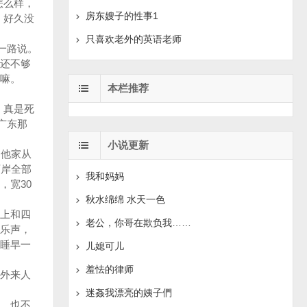
怎么样，
房东嫂子的性事1
，好久没
只喜欢老外的英语老师
一路说。
还不够
嘛。
本栏推荐
，真是死
广东那
小说更新
他家从
两岸全部
我和妈妈
，宽30
秋水绵绵 水天一色
上和四
老公，你哥在欺负我……
乐声，
睡早一
儿媳可儿
羞怯的律师
外来人
迷姦我漂亮的姨子們
，也不