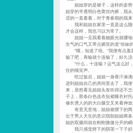
姐姐穿的是裙子，这样的姿势裙
姐穿的半透明白色蕾丝内裤，我从
涩的一直看着，对于青春期的我来
我和姐姐在家里一直是这么随便
才会这样，我也习以为常了。
姐姐一见我看着她眼光就骤地一
生气的口气又带点媚笑的道“你妹
“哦，知道了啦。”我便有点羞羞
输了吧，再输就十连输了，好久没
“什么，十连输？运气这么好，
住的嗤笑声。
吃过饭后，姐姐一身香汗淋漓的
进到姐姐自己的房间里去了，我便
来，居然看见姐姐头发吹得还不怎
子上，那条白色连衣短裙睡衣衬托
修长诱人的的大白腿交叉夹着伸放
有意无意地，姐姐裙摆下的两条
出于男人天生的意识我朝姐姐两条
姐的双腿间就在刚刚微微分开的瞬
我只感觉胯下的阴茎一下子好像