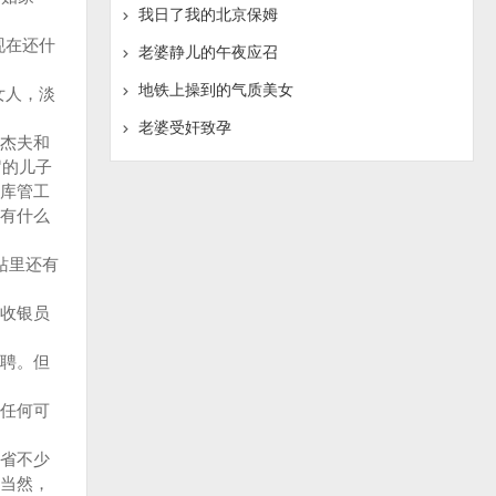
我日了我的北京保姆
现在还什
老婆静儿的午夜应召
地铁上操到的气质美女
女人，淡
老婆受奸致孕
杰夫和
岁的儿子
库管工
有什么
站里还有
收银员
聘。但
任何可
省不少
当然，