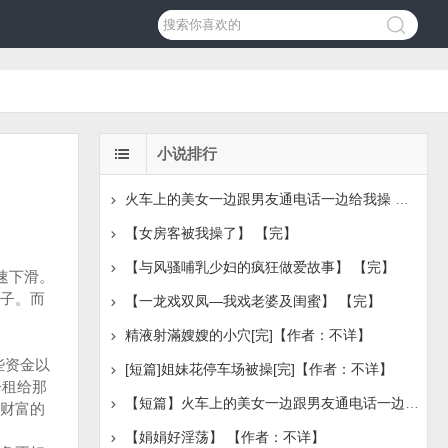
小说排行
火车上的美女一边跟男友通电话一边给我操 【完】（作者：
【女房客被我操了】 【完】
【与风骚哺乳少妇的疯狂做爱故事】 【完】
速下滑。
子。而
【一龙戏双凤—我戏老婆及闺蜜】 【完】
精液射滿嫂嫂的小穴[完]【作者：不详】
些资金以
[短篇]姐妹花停车场被操[完]【作者：不详】
子租给那
【短篇】火车上的美女一边跟男友通电话一边给我操 【
财富的
【娟娟好淫荡】 【作者：不详】