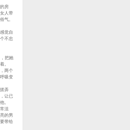
的房
女人带
俗气。
感觉自
个不忠
，把她
着。
，两个
呼吸变
搓弄
，让已
他。
常沮
亮的男
要带给