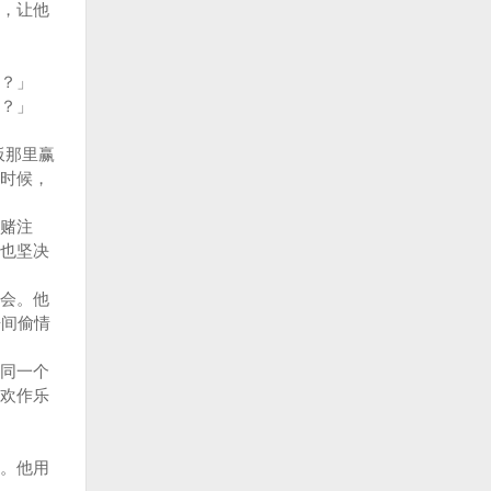
，让他
？」
？」
板那里赢
时候，
赌注
也坚决
会。他
房间偷情
同一个
欢作乐
。他用