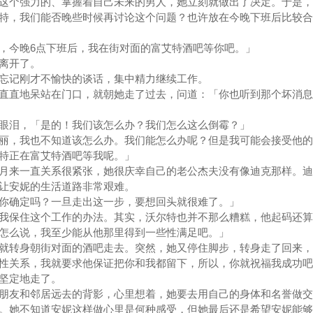
这个强力的、掌握着自己未来的男人，她立刻就做出了决定。于是，
特，我们能否晚些时候再讨论这个问题？也许放在今晚下班后比较合
今晚6点下班后，我在街对面的富艾特酒吧等你吧。」
离开了。
记刚才不愉快的谈话，集中精力继续工作。
直地呆站在门口，就朝她走了过去，问道：「你也听到那个坏消息
泪，「是的！我们该怎么办？我们怎么这么倒霉？」
，我也不知道该怎么办。我们能怎么办呢？但是我可能会接受他的
特正在富艾特酒吧等我呢。」
来一直关系很紧张，她很庆幸自己的老公杰夫没有像迪克那样。迪
让安妮的生活道路非常艰难。
确定吗？一旦走出这一步，要想回头就很难了。」
保住这个工作的办法。其实，沃尔特也并不那么糟糕，他起码还算
怎么说，我至少能从他那里得到一些性满足吧。」
转身朝街对面的酒吧走去。突然，她又停住脚步，转身走了回来，
性关系，我就要求他保证把你和我都留下，所以，你就祝福我成功吧
坚定地走了。
友和邻居远去的背影，心里想着，她要去用自己的身体和名誉做交
。她不知道安妮这样做心里是何种感受，但她最后还是希望安妮能够