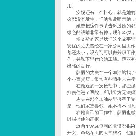
用。
安妮还有一个担心，就是她的顶
么都没有发生，但他常常暗示她，
她曾把这件事情告诉过她的邻居
绿色的眼睛非常有神，现年35岁，
埃文斯的家是我们这个故事里讲
安妮的丈夫曾经在一家公司里工作
都还太小，没有到可以做兼职工作
作，并私下里付给她工钱。萨丽有
出格的言行。
萨丽的丈夫在一个加油站找了一
个小百货店，常常有些陌生人在凌
在最近的一次抢劫中，那些强盗
打伤住进了医院。所以警方无法得
杰夫在那个加油站里接替了受伤
是，他们家需要钱，她不得不同意
在她自己的工作中，萨丽也感觉
以指控他的证据。
这两个家庭每周的食谱都很简单
开支。虽然冬天的天气很冷，他们