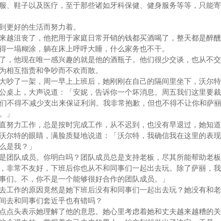
服、鞋子以及医疗，至于那些诸如牙科保健、健身服务等等，只能寄
到更好的生活而努力着。
越沮丧了，他把用于家庭日常开销的钱都买酒喝了，整天都是醉醺
得一塌糊涂，躺在床上呼呼大睡，什么家务也不干。
，他现在唯一感兴趣的就是他的酒瓶子。他们很少交谈，也从不交
为相互指责和争吵而不欢而散。
吵了一架，周一早上上班后，她刚刚在自己的隔间里坐下，沃尔特
公桌上，大声说道：「安妮，告诉你一个坏消息。周五我们这里要裁
我们不得不减少支出来保证利润。我非常抱歉，但也不得不让你和萨
。」
努力工作，总是按时完成工作，从不迟到，也没有早退过，她知道
沃尔特的眼睛，满脸质疑地说道：「沃尔特，我确信我在这里的表现
么是我？」
团队成员。你明白吗？团队成员总是支持老板，尽其所能帮助老板
，非常不友好，下班后你也从不和同事们一起出去玩。除了萨丽，我
事们。不，你不是一个能够很好合作的团队成员。」
工作的原因竟然是她下班后没有和同事们一起出去玩？她没有和老
间去和同事们套近乎也有错吗？
点头表示她理解了他的意思。她心里考虑着她和丈夫越来越糟的关