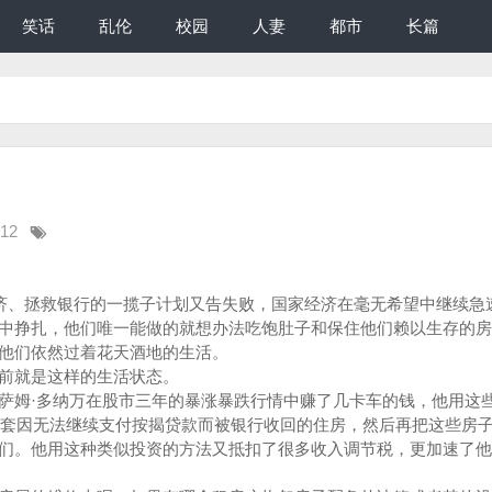
笑话
乱伦
校园
人妻
都市
长篇
:12
济、拯救银行的一揽子计划又告失败，国家经济在毫无希望中继续急
挣扎，他们唯一能做的就想办法吃饱肚子和保住他们赖以生存的房
他们依然过着花天酒地的生活。
前就是这样的生活状态。
姆·多纳万在股市三年的暴涨暴跌行情中赚了几卡车的钱，他用这
0多套因无法继续支付按揭贷款而被银行收回的住房，然后再把这些房
们。他用这种类似投资的方法又抵扣了很多收入调节税，更加速了他