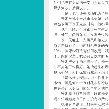
他们也没有更多的开支用于购买衣
经济复苏以后再说了。
但是，他们还在顽强地为了得
安妮对她丈夫越来越失望、越来
每当安妮下班回家的时候，他都喝
他们已经几个月都没有性生活了
情，他们之间偶尔的几次聊天也因
前一天晚上，安妮又和她丈夫大
就过来找她了。他俯身趴在她的办
10％。国家经济没有任何改善，
了。跟你说完，我还要去找萨丽呢
安妮被这个消息惊呆了。她一直
并不如她工作得好。她抬起头看着
数人都好，为什么要解雇我？为什
「是这样，安妮，因为你并不是
事情。可是你却一直对我非常冷淡
你是否还认识我们团队里的其他同
安妮感到非常震惊，难道她失去
玩？难道她努力工作，没有浪费时
她没有再说话，只是朝沃尔特点