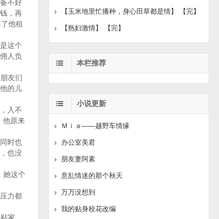
备不好
【玉米地里忙播种，身心田草都是情】 【完】
钱，再
掉了他租
【熟妇激情】 【完】
是这个
佣人负
本栏推荐
朋友们
他的儿
小说更新
，入不
，他原来
Ｍｉａ——越野车情缘
同时也
办公室美君
，也没
朋友妻阿素
，她这个
意乱情迷的那个秋天
万万没想到
压力都
我的贴身校花改编
补贴家