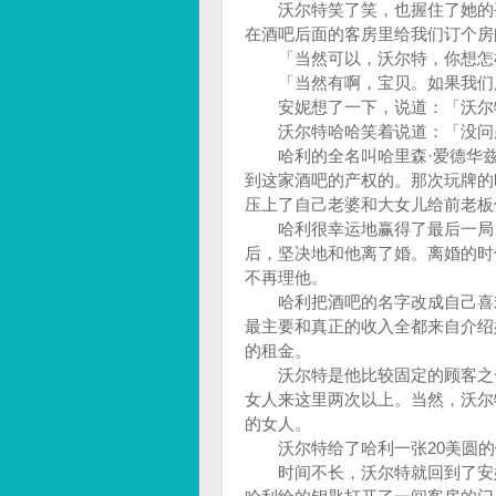
沃尔特笑了笑，也握住了她的手
在酒吧后面的客房里给我们订个房
「当然可以，沃尔特，你想怎样
「当然有啊，宝贝。如果我们用
安妮想了一下，说道：「沃尔特
沃尔特哈哈笑着说道：「没问题
哈利的全名叫哈里森·爱德华兹
到这家酒吧的产权的。那次玩牌的
压上了自己老婆和大女儿给前老板
哈利很幸运地赢得了最后一局，
后，坚决地和他离了婚。离婚的时
不再理他。
哈利把酒吧的名字改成自己喜欢
最主要和真正的收入全都来自介绍
的租金。
沃尔特是他比较固定的顾客之一
女人来这里两次以上。当然，沃尔
的女人。
沃尔特给了哈利一张20美圆的
时间不长，沃尔特就回到了安妮