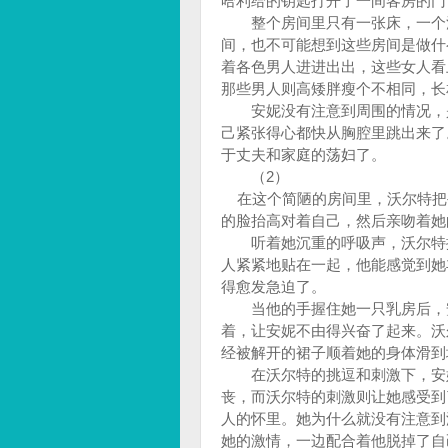
哈利给的钥匙打开了一间客房的门
整个房间里只有一张床，一个洗
间，也不可能想到这些房间是做什
着各色男人进进出出，这些女人看
那些男人则高矮胖瘦个不相同，长
安妮没有注意到周围的情况，是
己紧张得心都快从胸腔里跳出来了
于丈夫和家庭的荡妇了。
（2）
在这个简陋的房间里，沃尔特把
的脸抬高对着自己，然后亲吻着她
听着她沉重的呼吸声，沃尔特挪
人紧紧地贴在一起，他能感觉到她
得愈发急迫了。
当他的手握住她一只乳房后，安
着，让安妮不由得兴奋了起来。沃
经被解开的裙子顺着她的身体滑到
在沃尔特的挑逗和刺激下，安妮
丧，而沃尔特的刺激则让她感受到
人的怀里。她为什么就没有注意到
她的激情，一边配合着他脱掉了自