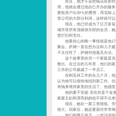
而且，他才不会把钱花在那些房
用，他就会通过他自己开办的服务
要租房户出30％的费用，而实际
赁公司的大部分利润，这样就可以
现在，他已经成为了亿万富翁，
城市里所有顶级俱乐部的会员，她
责打扫和烹饪。
他要担心的唯一事情就是他17
聚会。萨姆一直在想办法和儿子建
子太任性了，萨姆对他毫无办法。
这个故事里的另一个家庭是克伦
敷出。在过去的几年里，他们的家
工作的公司裁减了一半员工。
在刚丢掉工作的头几个月，他还
认为他可以很快地找到新工作。但
有钱来维持家里的生活了。他感觉
他的妻子安妮·克伦肖是个金发碧
家庭主妇和漂亮妈妈也不得不出来
现在，她在一家工资很低、劳动
很大。回家后，她还要面对常常喝
他们的两个孩子，一对16岁的