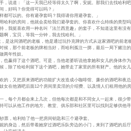
，说道：「这一天我已经等得太久了啊，安妮。那我们去找哈利吧
间，好吗？你觉得可以吗？」
都可以的。你有避孕套吗？我得请你用避孕套。」
哈利的房间，他就会卖给我们避孕套的。你喜欢什么特殊的类型吗
，我挺喜欢用一种名叫『法兰西意趣』的套子，不知道这里有没有
啊，宝贝，等我一分钟，我去找哈利。」
，是这间酒吧的老板，他是通过玩扑克牌的方式从这家酒吧的前老
时候，那个前老板的牌相当好，而哈利孤注一掷，最后一局下赌注的
做两年性奴。
也赢得了这个酒吧。可是，当他老婆听说他拿她和女儿的身体作为
候，除了给哈利留下这个酒吧，她带走了家里的所有财产。他的女儿
的，又把原来酒吧的功能扩大改造成小咖啡馆、廉价的酒吧和夜总
妓女在他酒吧后面12个房间里卖淫的介绍费、以及情人们租用他的
，每个月都会来上几次，但他每次都是和不同女人一起来，很少带
特可以从他工作的地方、教堂、俱乐部和社区里可以找到足够供他寻
钞票，哈利给了他一把房间钥匙和三个避孕套。
的身边，然后带着她穿过酒吧乐队旁边的小门，来到了酒吧的后厅