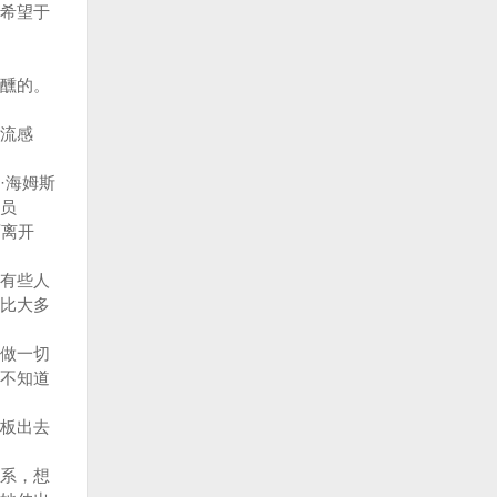
希望于
醺的。
流感
·海姆斯
员
丽离开
有些人
比大多
做一切
不知道
板出去
系，想