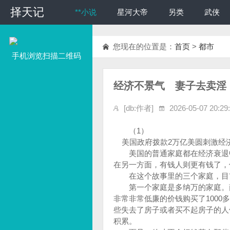
择天记
择天记
**小说
星河大帝
另类
武侠
您现在的位置是：
首页
>
都市
手机浏览扫描二维码
经济不景气 妻子去卖淫
[db:作者]
2026-05-07 20:29
（1）
美国政府拨款2万亿美圆刺激经
美国的普通家庭都在经济衰退中
在另一方面，有钱人则更有钱了，
在这个故事里的三个家庭，目
第一个家庭是多纳万的家庭。萨
非常非常低廉的价钱购买了100
些失去了房子或者买不起房子的人
积累。