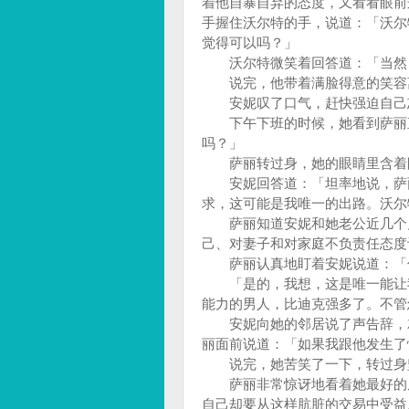
着他自暴自弃的态度，又看看眼前
手握住沃尔特的手，说道：「沃尔
觉得可以吗？」
沃尔特微笑着回答道：「当然，
说完，他带着满脸得意的笑容
安妮叹了口气，赶快强迫自己忘
下午下班的时候，她看到萨丽直
吗？」
萨丽转过身，她的眼睛里含着眼
安妮回答道：「坦率地说，萨丽
求，这可能是我唯一的出路。沃尔
萨丽知道安妮和她老公近几个月
己、对妻子和对家庭不负责任态度
萨丽认真地盯着安妮说道：「你
「是的，我想，这是唯一能让我
能力的男人，比迪克强多了。不管
安妮向她的邻居说了声告辞，就
丽面前说道：「如果我跟他发生了
说完，她苦笑了一下，转过身
萨丽非常惊讶地看着她最好的朋
自己却要从这样肮脏的交易中受益