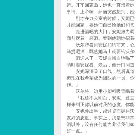
运。开车回家后，她也一直想着她
事情。上帝啊，萨丽突然想到，她
刚才在办公室的时候，安妮已经
才能回家，要她们自己给她们和爸
走进酒吧的大门，安妮努力调整
面前摆着一杯酒。看到他朝她招着
沃尔特看到安妮如约前来，心里
马提尼酒，既然她马上就要给沃尔
酒送来了，安妮自顾自地喝了几
睛盯着安妮看。最后，他开口问道
安妮深深吸了口气，然后说道：
但现在我希望成为团队的一员。你
作。」
沃尔特一边用小塑料吸管喝着酒
「我还不太明白，安妮。过去，
样来纠正你以前对我的态度。你能
安妮伸出手，越过桌面握住沃尔
友好的态度。事实上，我是想非常
酒以外，没有任何能力养活我们家
好一点。」