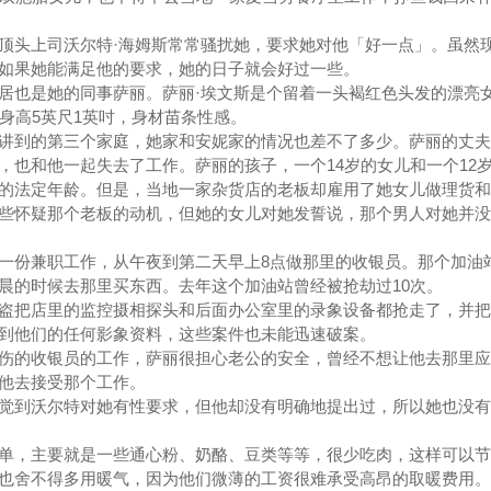
头上司沃尔特·海姆斯常常骚扰她，要求她对他「好一点」。虽然
如果她能满足他的要求，她的日子就会好过一些。
也是她的同事萨丽。萨丽·埃文斯是个留着一头褐红色头发的漂亮
身高5英尺1英吋，身材苗条性感。
到的第三个家庭，她家和安妮家的情况也差不了多少。萨丽的丈夫
，也和他一起失去了工作。萨丽的孩子，一个14岁的女儿和一个12
的法定年龄。但是，当地一家杂货店的老板却雇用了她女儿做理货和
些怀疑那个老板的动机，但她的女儿对她发誓说，那个男人对她并没
份兼职工作，从午夜到第二天早上8点做那里的收银员。那个加油
晨的时候去那里买东西。去年这个加油站曾经被抢劫过10次。
把店里的监控摄相探头和后面办公室里的录象设备都抢走了，并把
到他们的任何影象资料，这些案件也未能迅速破案。
的收银员的工作，萨丽很担心老公的安全，曾经不想让他去那里应
他去接受那个工作。
到沃尔特对她有性要求，但他却没有明确地提出过，所以她也没有
，主要就是一些通心粉、奶酪、豆类等等，很少吃肉，这样可以节
也舍不得多用暖气，因为他们微薄的工资很难承受高昂的取暖费用。