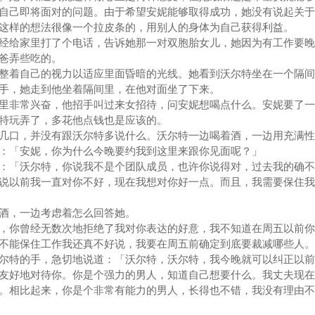
自己即将面对的问题。由于希望安妮能够取得成功，她没有说起关于
这样的想法很像一个拉皮条的，用别人的身体为自己获得利益。
给家里打了个电话，告诉她那一对双胞胎女儿，她因为有工作要晚
爸弄些吃的。
着自己的视力以适应里面昏暗的光线。她看到沃尔特坐在一个隔间
手，她走到他坐着隔间里，在他对面坐了下来。
非常兴奋，他招手叫过来女招待，问安妮想喝点什么。安妮要了一
特玩弄了，多花他点钱也是应该的。
口，并没有跟沃尔特多说什么。沃尔特一边喝着酒，一边用充满性
：「安妮，你为什么今晚要约我到这里来跟你见面呢？」
「沃尔特，你说我不是个团队成员，也许你说得对，过去我的确不
说以前我一直对你不好，现在我想对你好一点。而且，我需要保住我
，一边考虑着怎么回答她。
你曾经无数次地拒绝了我对你表达的好意，我不知道在周五以前你
不能保住工作我还真不好说，我要在周五前确定到底要裁减哪些人。
特的手，急切地说道：「沃尔特，沃尔特，我今晚就可以纠正以前
友好地对待你。你是个强力的男人，知道自己想要什么。我丈夫现在
。相比起来，你是个非常有能力的男人，长得也不错，我没有理由不