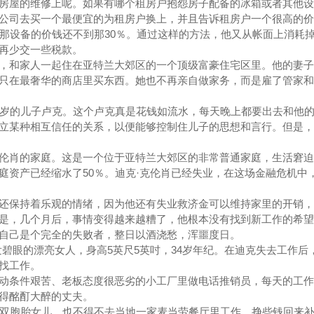
屋的维修上呢。如果有哪个租房户抱怨房子配备的冰箱或者其他设
公司去买一个最便宜的为租房户换上，并且告诉租房户一个很高的价
上那设备的价钱还不到那30％。通过这样的方法，他又从帐面上消耗
再少交一些税款。
和家人一起住在亚特兰大郊区的一个顶级富豪住宅区里。他的妻子
只在最奢华的商店里买东西。她也不再亲自做家务，而是雇了管家和
岁的儿子卢克。这个卢克真是花钱如流水，每天晚上都要出去和他的
立某种相互信任的关系，以便能够控制住儿子的思想和言行。但是，
肖的家庭。这是一个位于亚特兰大郊区的非常普通家庭，生活窘迫
庭资产已经缩水了50％。迪克·克伦肖已经失业，在这场金融危机中
保持着乐观的情绪，因为他还有失业救济金可以维持家里的开销，
是，几个月后，事情变得越来越糟了，他根本没有找到新工作的希望
自己是个完全的失败者，整日以酒浇愁，浑噩度日。
眼的漂亮女人，身高5英尺5英吋，34岁年纪。在迪克失去工作后
找工作。
条件艰苦、老板态度很恶劣的小工厂里做电话推销员，每天的工作
得酩酊大醉的丈夫。
双胞胎女儿，也不得不去当地一家麦当劳餐厅里工作，挣些钱回来