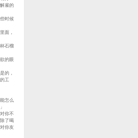
解雇的
些时候
里面，
杯石榴
欲的眼
是的，
的工
能怎么
」
对你不
除了喝
对你友