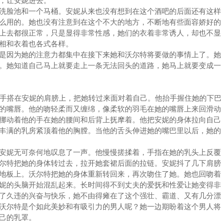
，让安妮进去。
脸池和一个马桶。安妮从来也没有想到在这个酒吧的后面还有这样
么用的。她也没有注意到在这个不大的地方，不断地有些面容娇好的
上去都很正常，只是显得非常性感，她们的衣着非常诱人，却也不显
相和衣着也各式各样。
因为她的注意力都集中在接下来她和沃尔特将要做的事情上了。她
。她知道自己马上就要走上一条无法回头的道路，她马上就要变成一
手搭在安妮的肩膀上，把她转过来面对着自己。他抬手握住她的下巴
的嘴唇。他的吻轻柔而又缠绵，像柔软的羽毛在她的嘴唇上来回滑动
动着他的手在她的腰间和后背上抚摩着。他把安妮的身体拉向自己
丰满的乳房紧顶着他的胸膛。当他的舌头伸进她的嘴巴里以后，她的
妮无可奈何地叹息了一声。他慢慢搓揉着，手指在她的乳头上反覆
尔特把她的身体转过去，拉开她套裙后面的拉链。安妮抖了几下肩膀
地板上。沃尔特把她的身体重新转回来，再次吻住了她。她也回吻着
的头脑开始混乱起来。长时间得不到丈夫的爱抚和性爱让她变得非
了久违的兴奋与快乐，她不由得瘫在了这个强壮、霸道、又有几分漂
沃尔特是个如此美妙和有吸引力的男人呢？她一边期盼着这个男人将
己的乳罩。